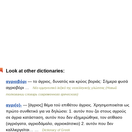
Look at other dictionaries:
αγριοβόρι
— το άγριος, δυνατός και κρύος βοριάς: Σήμερα φυσά
αγριοβόρι …
Νέο ερμηνευτικό λεξικό της νεοελληνικής γλώσσας (Новый
толковании словарь современного греческого)
αγρι(ο)-
— [άγριος] θέμα τού επιθέτου άγριος. Χρησιμοποιείται ως
πρώτο συνθετικό για να δηλώσει: 1. αυτόν που ζει στους αγρούς
σε άγρια κατάσταση, αυτόν που δεν εξημερώθηκε, τον ατίθασο
(αγριόγατα, αγριοδάμαλο, αγριοκάτσικο) 2. αυτόν που δεν
καλλιεργείται… …
Dictionary of Greek