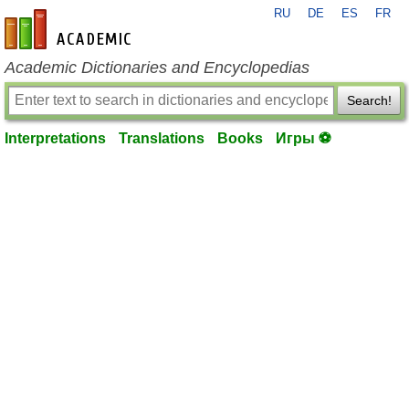
RU
DE
ES
FR
en-academic.com
Academic Dictionaries and Encyclopedias
Search!
Interpretations
Translations
Books
Игры ⚽