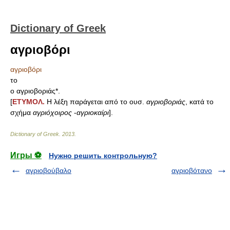
Dictionary of Greek
αγριοβόρι
αγριοβόρι
το
ο αγριοβοριάς*.
[
ΕΤΥΜΟΛ.
Η λέξη παράγεται από το ουσ.
αγριοβοριάς
, κατά το
σχήμα
αγριόχοιρος
-
αγριοκαίρι
].
Dictionary of Greek
.
2013
.
Игры ⚽
Нужно решить контрольную?
αγριοβούβαλο
αγριοβότανο